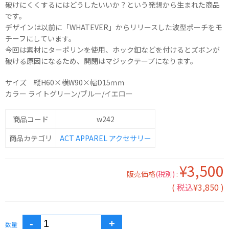
破けにくくするにはどうしたいいか？という発想から生まれた商品
です。
デザインは以前に「WHATEVER」からリリースした波型ポーチをモ
チーフにしています。
今回は素材にターポリンを使用、ホック釦などを付けるとズボンが
破ける原因になるため、開閉はマジックテープになります。
サイズ 縦H60×横W90×幅D15ｍｍ
カラー ライトグリーン/ブルー/イエロー
商品コード
w242
商品カテゴリ
ACT
APPAREL
アクセサリー
¥3,500
販売価格
(税別)
:
(
税込
¥3,850 )
数量