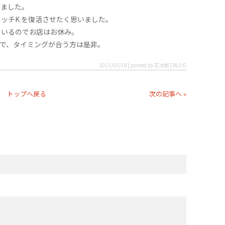
来ました。
ッチK を復活させたく思いました。
行っているのでお店はお休み。
で、タイミングが合う方は是非。
2015/05/18 | posted by 花太郎 | BLOG
トップへ戻る
次の記事へ »