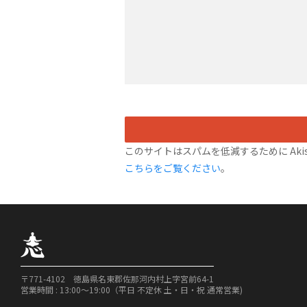
このサイトはスパムを低減するために Akis
こちらをご覧ください
。
〒771-4102 徳島県名東郡佐那河内村上字宮前64-1
営業時間 : 13:00〜19:00（平日 不定休 土・日・祝 通常営業)