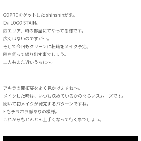
GOPROをゲットした shinshinがゑ。
Evi LOGO STAIN。
西エリア、時の部屋にてやってる様です。
広くはないのですが…。
そして今回もクリーンに転職をメイク予定。
隙を伺って繰り出す事でしょう。
二人共また近いうちに〜。
アキラの開拓姿をよく見かけますね〜。
メイクした時は、いつも決めているかのぐらいスムーズです。
聞いて初メイクが発覚するパターンですね。
F もチラホラ脈ありの模様。
これからもどんどん上手くなって行く事でしょう。