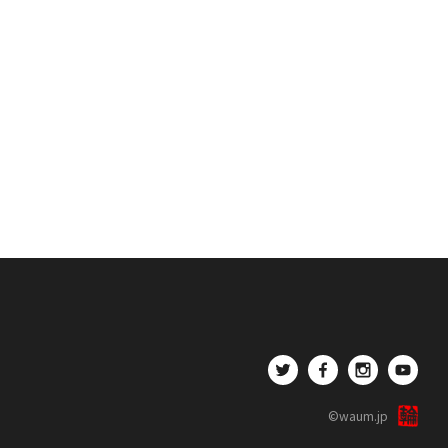
©waum.jp