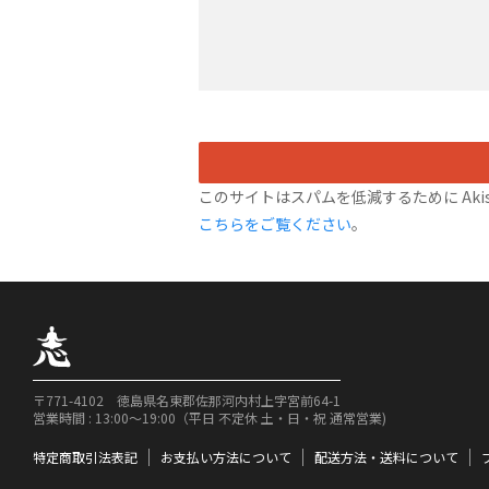
このサイトはスパムを低減するために Akis
こちらをご覧ください
。
〒771-4102 徳島県名東郡佐那河内村上字宮前64-1
営業時間 : 13:00〜19:00（平日 不定休 土・日・祝 通常営業)
特定商取引法表記
お支払い方法について
配送方法・送料について