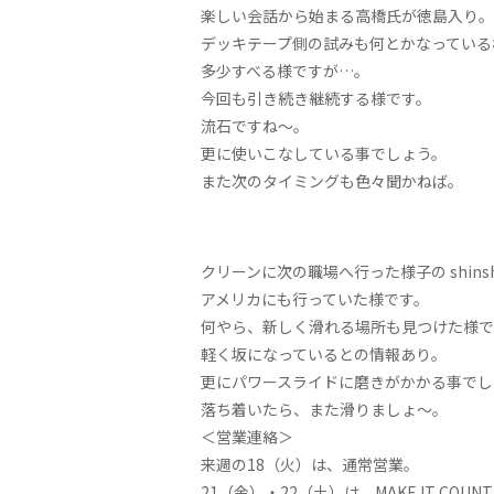
楽しい会話から始まる高橋氏が徳島入り。
デッキテープ側の試みも何とかなっている
多少すべる様ですが…。
今回も引き続き継続する様です。
流石ですね〜。
更に使いこなしている事でしょう。
また次のタイミングも色々聞かねば。
クリーンに次の職場へ行った様子の shinsh
アメリカにも行っていた様です。
何やら、新しく滑れる場所も見つけた様で
軽く坂になっているとの情報あり。
更にパワースライドに磨きがかかる事でし
落ち着いたら、また滑りましょ〜。
＜営業連絡＞
来週の18（火）は、通常営業。
21（金）・22（土）は、MAKE IT COU