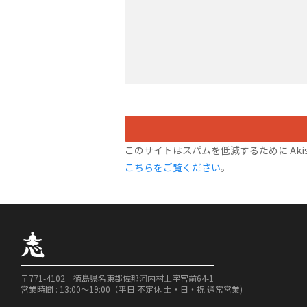
このサイトはスパムを低減するために Akis
こちらをご覧ください
。
〒771-4102 徳島県名東郡佐那河内村上字宮前64-1
営業時間 : 13:00〜19:00（平日 不定休 土・日・祝 通常営業)