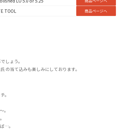
lished LO 5.0 or 5.25
商品ページへ
TE TOOL
商品ページへ
る事でしょう。
gashi氏 の当て込みも楽しみにしております。
ッチ。
〜。
。
ば…。