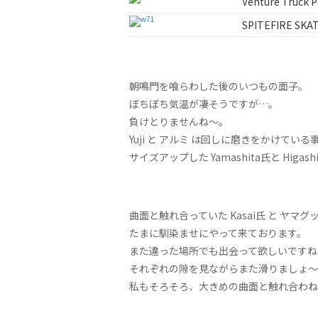
Venture Truck Po
SPITEFIRE SKA
朝鳴門を喰らわした後のいつもの面子。
ぼちぼち気温が凄そうですが…。
負けとりませんね〜。
Yuji と アルミ は回しに磨きをかけてい
サイズアップした Yamashita氏と Hi
曲面と触れ合っていた Kasai氏 と ヤマグ
たまに馴染ませにやって来ております。
また違った場所でも出会って欲しいですね
それぞれの隙を見ながらまた滑りましょ〜
私もそろそろ、大きめの曲面と触れ合わね