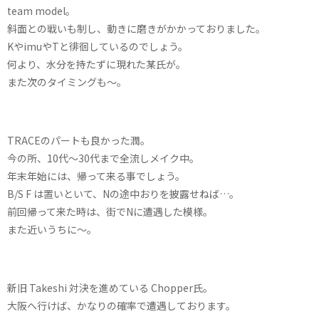
team model。
斜面との戦いも制し、動きに磨きがかかっておりました。
KやimuやTと徘徊しているのでしょう。
何より、水分を持たずに現れた某氏が。
また次のタイミングも〜。
TRACEのパートも良かった潤。
今の所、10代〜30代まで全流しメイク中。
年末年始には、帰って来る事でしょう。
B/S F は置いといて、Nの途中おりを披露せねば…。
前回帰って来た時は、街でNに遭遇した模様。
また近いうちに〜。
新旧 Takeshi 対決を進めている Chopper氏。
大阪へ行けば、かなりの確率で遭遇しております。