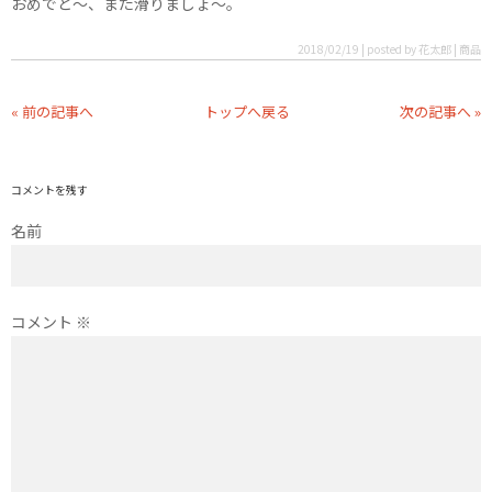
おめでと〜、また滑りましょ〜。
2018/02/19 | posted by 花太郎 | 商品
« 前の記事へ
トップへ戻る
次の記事へ »
コメントを残す
名前
コメント
※