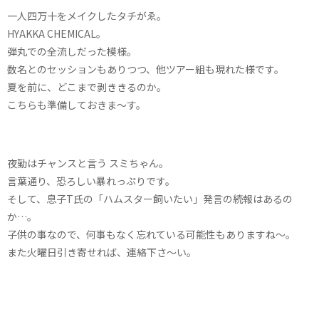
一人四万十をメイクしたタチがゑ。
HYAKKA CHEMICAL。
弾丸での全流しだった模様。
数名とのセッションもありつつ、他ツアー組も現れた様です。
夏を前に、どこまで剥ききるのか。
こちらも準備しておきま〜す。
夜勤はチャンスと言う スミちゃん。
言葉通り、恐ろしい暴れっぷりです。
そして、息子T氏の「ハムスター飼いたい」発言の続報はあるの
か…。
子供の事なので、何事もなく忘れている可能性もありますね〜。
また火曜日引き寄せれば、連絡下さ〜い。