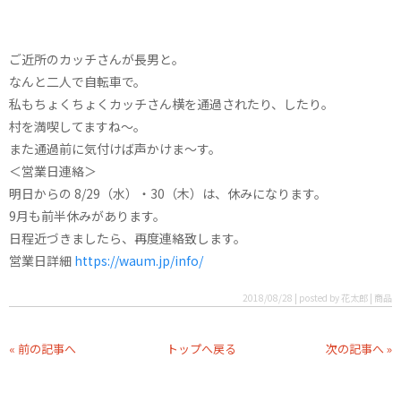
ご近所のカッチさんが長男と。
なんと二人で自転車で。
私もちょくちょくカッチさん横を通過されたり、したり。
村を満喫してますね〜。
また通過前に気付けば声かけま〜す。
＜営業日連絡＞
明日からの 8/29（水）・30（木）は、休みになります。
9月も前半休みがあります。
日程近づきましたら、再度連絡致します。
営業日詳細
https://waum.jp/info/
2018/08/28 | posted by 花太郎 | 商品
« 前の記事へ
トップへ戻る
次の記事へ »