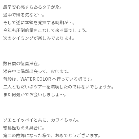
最早安心感すらあるタチがゑ。
途中で帰る気など…。
そして遂に本領を発揮する時期が…。
今年も圧倒的量をこなして来る事でしょう。
次のタイミングが楽しみであります。
数日間の徳島滞在。
滞在中に偶然出会って、お店まで。
普段は、WATER COLOR へ行っている様です。
二人ともだいぶツアーを満喫したのではないでしょうか。
また何処かでお会いしましょ〜。
ゾエとイッペイと共に、カワイちゃん。
徳島歴もええ具合に。
第二の故郷になった様で、おめでとうございます。