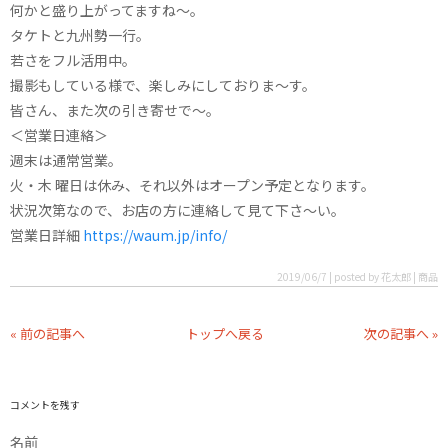
何かと盛り上がってますね〜。
タケトと九州勢一行。
若さをフル活用中。
撮影もしている様で、楽しみにしておりま〜す。
皆さん、また次の引き寄せで〜。
＜営業日連絡＞
週末は通常営業。
火・木 曜日は休み、それ以外はオープン予定となります。
状況次第なので、お店の方に連絡して見て下さ〜い。
営業日詳細
https://waum.jp/info/
2019/06/7 | posted by 花太郎 | 商品
« 前の記事へ
トップへ戻る
次の記事へ »
コメントを残す
名前