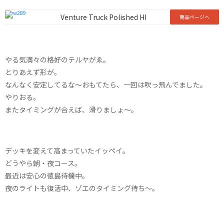
Venture Truck Polished HI
商品ページへ
やる気満々の格好のテルヤがゑ。
とりあえず形が。
なんなく安定してるな〜おもてたら、一回は吹っ飛んでました。
やりおる。
またタイミングが合えば、滑りましょ〜。
デッキを変えて高まっていたイッペイ。
どうやら朝・夜コース。
最近は安心の徳島待機中。
夜のライトも復活中、ゾエのタイミング待ち〜。