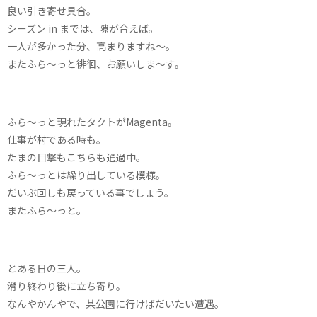
良い引き寄せ具合。
シーズン in までは、隙が合えば。
一人が多かった分、高まりますね〜。
またふら〜っと徘徊、お願いしま〜す。
ふら〜っと現れたタクトがMagenta。
仕事が村である時も。
たまの目撃もこちらも通過中。
ふら〜っとは繰り出している模様。
だいぶ回しも戻っている事でしょう。
またふら〜っと。
とある日の三人。
滑り終わり後に立ち寄り。
なんやかんやで、某公園に行けばだいたい遭遇。