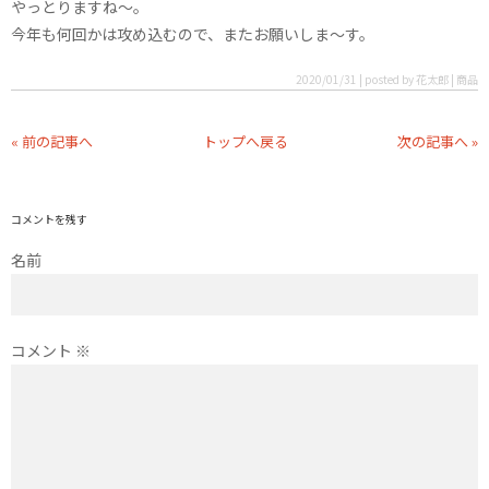
やっとりますね〜。
今年も何回かは攻め込むので、またお願いしま〜す。
2020/01/31 | posted by 花太郎 | 商品
« 前の記事へ
トップへ戻る
次の記事へ »
コメントを残す
名前
コメント
※