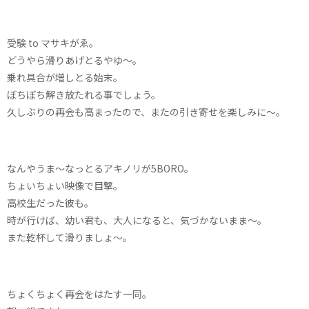
受験 to マサキがゑ。
どうやら滑りあげとるやゆ〜。
乗れ具合が増しとる始末。
ぼちぼち解き放たれる事でしょう。
久しぶりの再会も高まったので、またの引き寄せを楽しみに〜。
なんやうま〜なっとるアキノリが5BORO。
ちょいちょい映像で目撃。
高校生だった彼も。
時が行けば、幼い君も、大人になると、気づかないまま〜。
また乾杯して滑りましょ〜。
ちょくちょく再会をはたす一同。