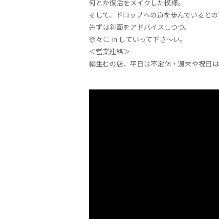
何とか復活をメイクした模様。
そして、ドロップへの道を歩んでいるとの
先ずは斜面をアドバイスしつつ。
徐々に in していって下さ～い。
＜営業連絡＞
輪生むの店、平日は不定休・週末や祝日は