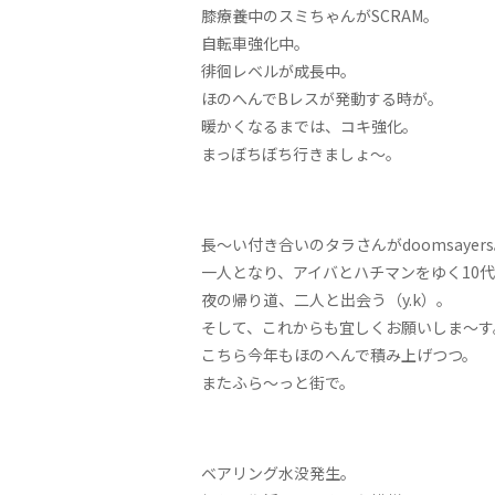
膝療養中のスミちゃんがSCRAM。
自転車強化中。
徘徊レベルが成長中。
ほのへんでBレスが発動する時が。
暖かくなるまでは、コキ強化。
まっぼちぼち行きましょ〜。
長〜い付き合いのタラさんがdoomsayer
一人となり、アイバとハチマンをゆく10
夜の帰り道、二人と出会う（y.k）。
そして、これからも宜しくお願いしま〜す
こちら今年もほのへんで積み上げつつ。
またふら〜っと街で。
ベアリング水没発生。