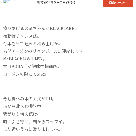
SPORTS SHOE GOO
商品ページへ
擦りあげるスミちゃんがBLACKLABEL。
夜勤はチャンス氏。
今年も当て込みと積み上げが。
お盆アーメンのリベンジ、また連絡します。
Mr.BLACKはWHIMSY。
本日KOBA氏が解体中横通過。
コーメンの隙にてまた。
今も夏休み中のカズがT.U。
南から北へと徘徊中。
繋がりも増え続け。
時に引き寄せ、朝からワイワイ。
また近いうちに滑りましょ〜。