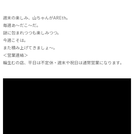
週末の楽しみ、山ちゃんがAREth。
毎週あ～だこ～だ。
謎に包まれつつも楽しみつつ。
今週こそは。
また積み上げてきましょ～。
＜営業連絡＞
輪生むの店、平日は不定休・週末や祝日は通常営業になります。