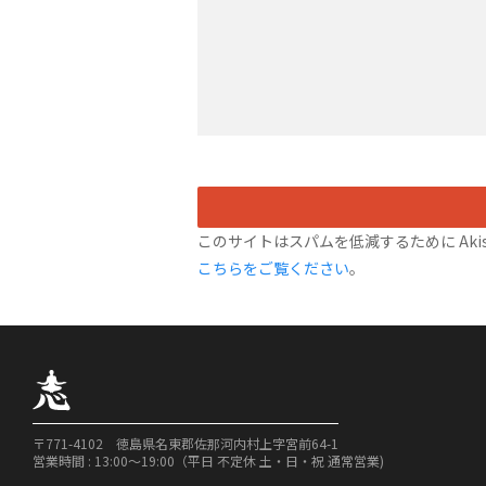
このサイトはスパムを低減するために Akis
こちらをご覧ください
。
〒771-4102 徳島県名東郡佐那河内村上字宮前64-1
営業時間 : 13:00〜19:00（平日 不定休 土・日・祝 通常営業)