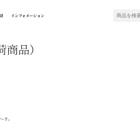
詩
インフォメーション
荷商品）
。
～す。