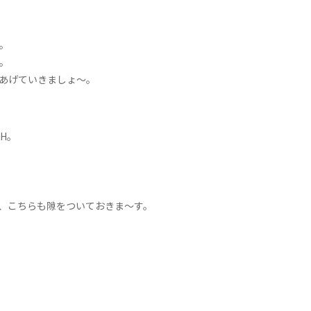
。
。
あげていきましょ〜。
H。
、こちらも隙をついておきま〜す。