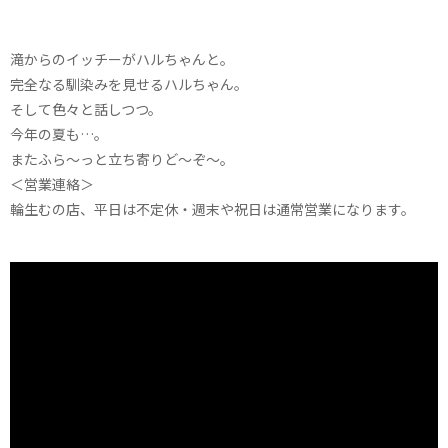
滝からのイッチーがハルちゃんと。
完全なる馴染みを見せるハルちゃん。
そして色々と話しつつ。
今年の夏も…。
またふら～っと立ち寄りど～ぞ～。
＜営業連絡＞
輪生むの店、平日は不定休・週末や祝日は通常営業になります。