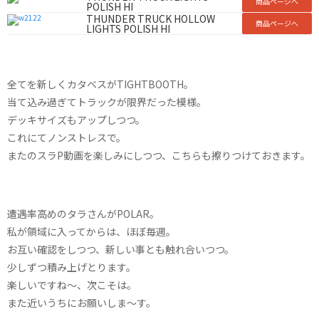
商品ページへ
POLISH HI
THUNDER TRUCK HOLLOW
商品ページへ
LIGHTS POLISH HI
全てを新しくカタベスがTIGHTBOOTH。
当て込み過ぎてトラックが限界だった模様。
デッキサイズもアップしつつ。
これにてノンストレスで。
またのスラP動画を楽しみにしつつ、こちらも擦りつけておきます。
遭遇率高めのタラさんがPOLAR。
私が領域に入ってからは、ほぼ毎週。
お互い確認をしつつ、新しい事とも触れ合いつつ。
少しずつ積み上げとります。
楽しいですね〜、次こそは。
また近いうちにお願いしま〜す。