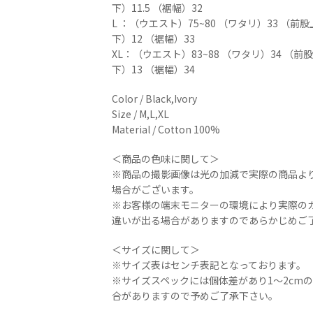
下）11.5 （裾幅）32
L ：（ウエスト）75~80 （ワタリ）33 （前股
下）12 （裾幅）33
XL：（ウエスト）83~88 （ワタリ）34 （前股
下）13 （裾幅）34
Color / Black,Ivory
Size / M,L,XL
Material / Cotton 100%
＜商品の色味に関して＞
※商品の撮影画像は光の加減で実際の商品よ
場合がございます。
※お客様の端末モニターの環境により実際の
違いが出る場合がありますのであらかじめご
＜サイズに関して＞
※サイズ表はセンチ表記となっております。
※サイズスペックには個体差があり1～2cm
合がありますので予めご了承下さい。