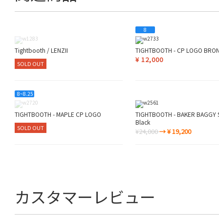
8
Tightbooth / LENZII
TIGHTBOOTH - CP LOGO BRO
¥
12,000
SOLD OUT
8~8.25
TIGHTBOOTH - MAPLE CP LOGO
TIGHTBOOTH - BAKER BAGGY 
Black
SOLD OUT
¥24,000
→ ¥ 19,200
カスタマーレビュー