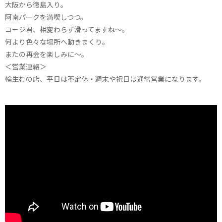
大阪から徳島入り。
阿南パークを満喫しつつ。
コージ君、相変わらず滑ってますね～。
何より色々な場所へ動きまくり。
またの再会を楽しみに～。
＜営業連絡＞
輪生むの店、平日は不定休・週末や祝日は通常営業になります。