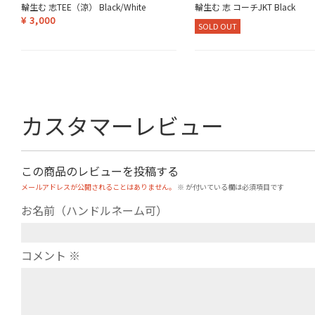
輪生む 志TEE（涼） Black/White
輪生む 志 コーチJKT Black
¥
3,000
SOLD OUT
カスタマーレビュー
この商品のレビューを投稿する
メールアドレスが公開されることはありません。
※
が付いている欄は必須項目です
お名前（ハンドルネーム可）
コメント
※