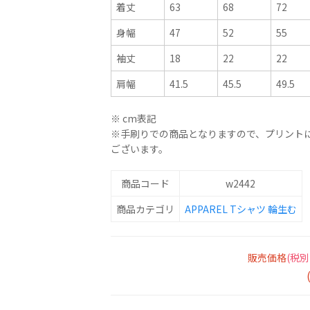
着丈
63
68
72
身幅
47
52
55
袖丈
18
22
22
肩幅
41.5
45.5
49.5
※ cm表記
※手刷りでの商品となりますので、プリント
ございます。
商品コード
w2442
商品カテゴリ
APPAREL
Tシャツ
輪生む
販売価格
(税別