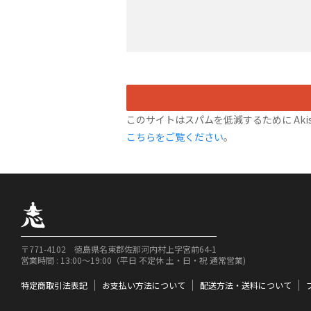
このサイトはスパムを低減するために Akis
こちらをご覧ください
。
〒771-4102 徳島県名東郡佐那河内村上字宮前64-1
営業時間 : 13:00〜19:00（平日 不定休 土・日・祝 通常営業)
特定商取引法表記
お支払い方法について
配送方法・送料について