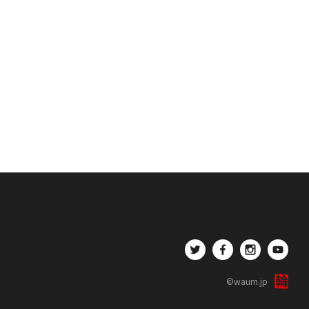
©waum.jp