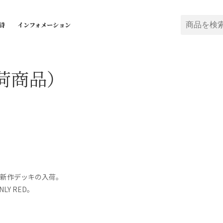
詩
インフォメーション
荷商品）
th より新作デッキの入荷。
ONLY RED。