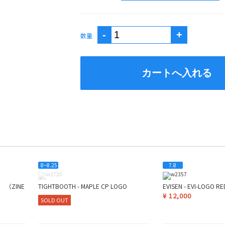
数量
8~8.25
7.8
X7 （ZINE
TIGHTBOOTH - MAPLE CP LOGO
EVISEN - EVI-LOGO RE
¥
12,000
SOLD OUT