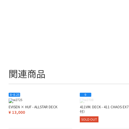
関連商品
8~8.25
9
EVISEN × HUF - ALLSTAR DECK
411VM. DECK - 411 CHAOS E
付）
¥
13,000
SOLD OUT