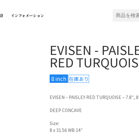
詩
インフォメーション
EVISEN - PAISL
RED TURQUOIS
8 inch
在庫あり
EVISEN – PAISLEY RED TURQUOISE – 7.8″, 8
DEEP CONCAVE
Size:
8 x 31.56 WB 14″