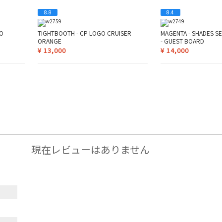
8.8
8.4
MO
TIGHTBOOTH - CP LOGO CRUISER
MAGENTA - SHADES SE
ORANGE
- GUEST BOARD
¥
13,000
¥
14,000
現在レビューはありません