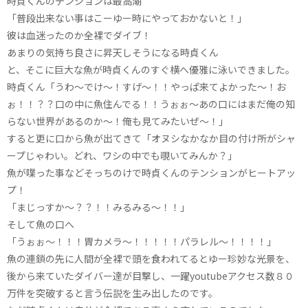
時貞くんのテンションは最高潮
「普段出来ない事はこーゆー時にやっておかないと！」
彼は血迷ったのか全裸でダイブ！
あまりの気持ち良さに昇天しそうになる時貞くん
と、そこに巨大な魚が時貞くんのすぐ横へ優雅に泳いできました。
時貞くん「うわ～でけ～！すげ～！！やっぱ来てよかった～！お
ぉ！！？？口の中に魚住んでる！！うぉぉ～あの口にはまだ俺の知
らない世界があるのか～！俺も見てみたいぜ～！」
すると更に口から魚が出てきて「オヌシなかなか目の付け所がシャ
ープじゃわい。どれ、ワシの中でも覗いてみんか？」
魚が喋った事などそっちのけで時貞くんのテンションがヒートアッ
プ！
「まじっすか～？？！！みるみる～！！」
そして魚の口へ
「うぉぉ～！！！胃カメラ～！！！！！パラレル～！！！！」
魚の連鎖の先に人間が全裸で頭を食われてるとゆー珍妙な光景を、
後から来ていたダイバー達が目撃し、一躍youtubeアクセス数８０
万件を突破すると言う伝説を生み出したのです。