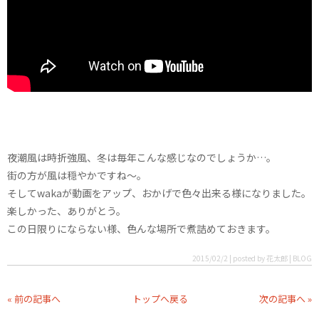
夜潮風は時折強風、冬は毎年こんな感じなのでしょうか…。
街の方が風は穏やかですね〜。
そしてwakaが動画をアップ、おかげで色々出来る様になりました。
楽しかった、ありがとう。
この日限りにならない様、色んな場所で煮詰めておきます。
2015/02/2 | posted by 花太郎 | BLOG
« 前の記事へ
トップへ戻る
次の記事へ »