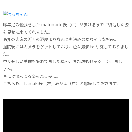
昨年足の怪我をした matumoto氏（中）が歩けるまでに復活した姿
を見せに来てくれました。
高知の実家の近くの酒屋よりなんとも深みのありそうな祝品。
退院後にはカメラをゲットしており、色々撮影 to 研究しておりまし
た。
中々楽しい映像も撮れてましたね〜、また次もセッションしまし
ょ〜。
春には飛んでる姿を楽しみに。
こちらも、Tamaki氏（左）みかぼ（右）と鍛錬しておきます。