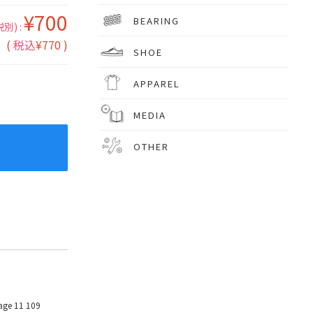
¥700
BEARING
税別)
:
(
税込
¥770 )
SHOE
APPAREL
MEDIA
OTHER
age 11 109