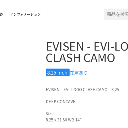
詩
インフォメーション
EVISEN - EVI-L
CLASH CAMO
8.25 inch
在庫あり
EVISEN – EVI-LOGO CLASH CAMO – 8.25
DEEP CONCAVE
Size:
8.25 x 31.50 WB 14″