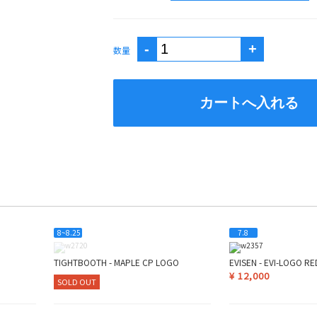
数量
8~8.25
7.8
TIGHTBOOTH - MAPLE CP LOGO
EVISEN - EVI-LOGO RE
¥
12,000
SOLD OUT